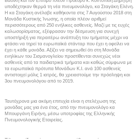
Βασίλη και τον Επίτιμο πλέον Πρόεδρο κ. Κοντοπίδη Δημήτρη 
υποδέχτηκαν θερμά τη νέα πνευμονολόγο, κα Σταγάκη Ελένη. 
Η κα Σταγάκη ανέλαβε καθήκοντα στις 7 Αυγούστου 2018 στη 
Μονάδα Κυστικής Ίνωσης, η οποία πλέον αριθμεί 
περισσότερους από 250 ενήλικες ασθενείς. Μαζί με τις ευχές 
καλωσορίσματος, εξέφρασαν την δέσμευση για συνεχή 
υποστήριξή για περαιτέρω ανάπτυξη του τμήματος μέχρι να 
φτάσει να τηρεί τα ευρωπαϊκά στάνταρ που έχει η οφείλει να 
έχει η κάθε μονάδα. Αξίζει να σημειωθεί ότι στη Μονάδα 
ενηλίκων του Σισμανογλείου προστίθενται συνεχώς νέοι 
ασθενείς από τα παιδιατρικά τμήματα και καθώς σύμφωνα με 
τα ευρωπαϊκά πρότυπα Μονάδων Κ.Ι. ανά 100 ασθενείς 
αντιστοιχεί μόλις 1 ιατρός, θα χρειαστούμε την πρόσληψη και 
3ου πνευμονολόγου από το 2019. 
Ταυτόχρονα μια ακόμη επιτυχία είναι η στελέχωση της 
μονάδας μας για ένα έτος, από την πνευμονολόγο κα 
Μπουργάνη Ειρήνη, μέσω υποτροφίας της Ελληνικής 
Πνευμονολογικής Εταιρείας.