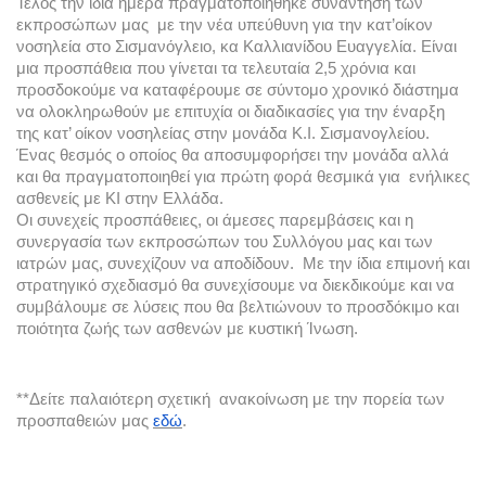
Τέλος την ίδια ημέρα πραγματοποιήθηκε συνάντηση των 
εκπροσώπων μας  με την νέα υπεύθυνη για την κατ’οίκον 
νοσηλεία στο Σισμανόγλειο, κα Καλλιανίδου Ευαγγελία. Είναι 
μια προσπάθεια που γίνεται τα τελευταία 2,5 χρόνια και 
προσδοκούμε να καταφέρουμε σε σύντομο χρονικό διάστημα 
να ολοκληρωθούν με επιτυχία οι διαδικασίες για την έναρξη 
της κατ’ οίκον νοσηλείας στην μονάδα Κ.Ι. Σισμανογλείου. 
Ένας θεσμός ο οποίος θα αποσυμφορήσει την μονάδα αλλά 
και θα πραγματοποιηθεί για πρώτη φορά θεσμικά για  ενήλικες 
ασθενείς με ΚΙ στην Ελλάδα. 
Οι συνεχείς προσπάθειες, οι άμεσες παρεμβάσεις και η 
συνεργασία των εκπροσώπων του Συλλόγου μας και των 
ιατρών μας, συνεχίζουν να αποδίδουν.  Με την ίδια επιμονή και 
στρατηγικό σχεδιασμό θα συνεχίσουμε να διεκδικούμε και να 
συμβάλουμε σε λύσεις που θα βελτιώνουν το προσδόκιμο και 
ποιότητα ζωής των ασθενών με κυστική Ίνωση. 
**Δείτε παλαιότερη σχετική  ανακοίνωση με την πορεία των 
προσπαθειών μας 
εδώ
.