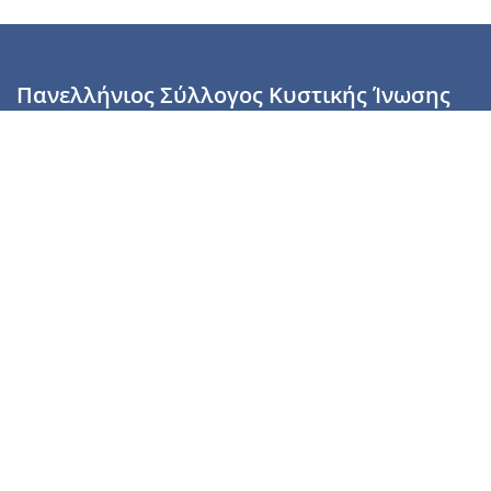
Πανελλήνιος Σύλλογος Κυστικής Ίνωσης
Καραϊσκάκη 28, Αθήνα, ΤΚ 10554
2110137700 (Τρίτη & Πέμπτη: 16:00-19:00),
6944255853 (Τετάρτη: 17.00-20.00)
info@cysticfibrosis.gr
Προσωπικά Δεδομένα
Όροι Χρήσης
Πολιτική Απορρήτου
Πολιτική Cookies
Υποστήριξέ μας