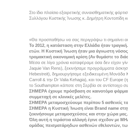
Στο ίδιο πλαίσιο εξαιρετικής συναισθηματικής φόρτι
Συλλόγου Κυστικής Ίνωσης κ. Δημήτρη Κοντοπίδη κ
«Θα προσπαθήσω να σας περιγράψω τι σημαίνει αυτ
Το 2012, η κατάσταση στην Ελλάδα ήταν τραγική.
ετών. Η Κυστική Ίνωση ήταν μια άγνωστη νόσος,
τρομακτική οικονομική κρίση (Αν θυμάστε το διάσ
Μέσα σε λίγα χρόνια καταφέραμε όσα δεν είχαν γίνει
Jaquie Van Rens), ξεκινήσαμε προγράμματα άσκησης 
Hebestreit), δημιουργήσαμε εξειδικευμένη Mονάδα K
Carroll & την Dr Valia Kehagia), και του CF Europe (
το Southampton κάποτε στη Σερβία σε αντίστοιχο συ
ΣΗΜΕΡΑ έχουμε πρόσβαση σε καινοτόμα φάρμακα,
συμμετοχή σε κλινικές μελέτες. 
ΣΗΜΕΡΑ μεταμοσχεύουμε περίπου 5 ασθενείς τον
ΣΗΜΕΡΑ η Κυστική Ίνωση είναι Brand name στην 
ξεκινήσουμε μεταμοσχεύσεις και στην χώρα μας.
Όλη αυτή η τεράστια αλλαγή έγινε σχεδον με ΜΗ
ομάδας πεισματάρηδων ασθενών εθελοντών, των 