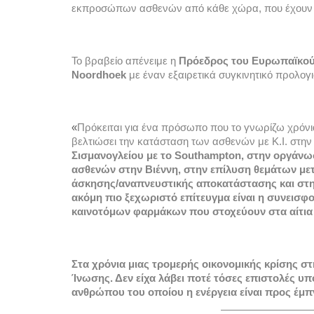
εκπροσώπων ασθενών από κάθε χώρα, που έχουν να 
Το βραβείο απένειμε η 
Πρόεδρος του Ευρωπαϊκού 
Noordhoek
 με έναν εξαιρετικά συγκινητικό προλογι
«
Πρόκειται για ένα πρόσωπο που το γνωρίζω χρόνια 
βελτιώσει την κατάσταση των ασθενών με Κ.Ι. στην
Σισμανογλείου με το Southampton, στην οργάν
ασθενών στην Βιέννη, στην επίλυση θεμάτων μ
άσκησης/αναπνευστικής αποκατάστασης και στην
ακόμη πιο ξεχωριστό επίτευγμα είναι η συνεισ
καινοτόμων φαρμάκων που στοχεύουν στα αίτια τ
Στα χρόνια μιας τρομερής οικονομικής κρίσης στ
Ίνωσης. Δεν είχα λάβει ποτέ τόσες επιστολές υ
ανθρώπου του οποίου η ενέργεια είναι προς έμ
————————