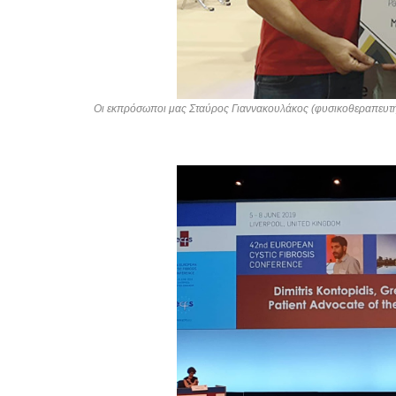
Οι εκπρόσωποι μας Σταύρος Γιαννακουλάκος (φυσικοθεραπευτής