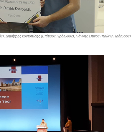
), Δημήτρης κοντοπίδης (Επίτιμος Πρόεδρος), Γιάννης Σπίνος (πρώην Πρόεδρος) 