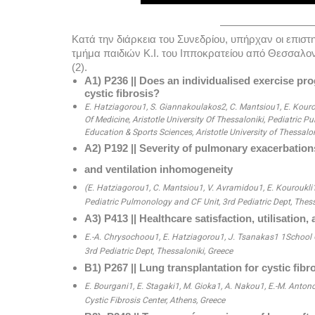
————————
Κατά την διάρκεια του Συνεδρίου, υπήρχαν οι επισ
τμήμα παιδιών Κ.Ι. του Ιπποκρατείου από Θεσσαλονί
(2). 
Α1) P236 || Does an individualised exercise pr
cystic fibrosis? 
E. Hatziagorou1, S. Giannakoulakos2, C. Mantsiou1, E. Kourou
Of Medicine, Aristotle University Of Thessaloniki, Pediatric P
Education & Sports Sciences, Aristotle University of Thessalon
Α2) P192 || Severity of pulmonary exacerbations
and ventilation inhomogeneity
(E. Hatziagorou1, C. Mantsiou1, V. Avramidou1, E. Kouroukli1,
Pediatric Pulmonology and CF Unit, 3rd Pediatric Dept, Thess
Α3) P413 || Healthcare satisfaction, utilisation
E.-A. Chrysochoou1, E. Hatziagorou1, J. Tsanakas1 1School Of
3rd Pediatric Dept, Thessaloniki, Greece
Β1) P267 || Lung transplantation for cystic fibr
E. Bourgani1, E. Stagaki1, M. Gioka1, A. Nakou1, E.-M. Anto
Cystic Fibrosis Center, Athens, Greece