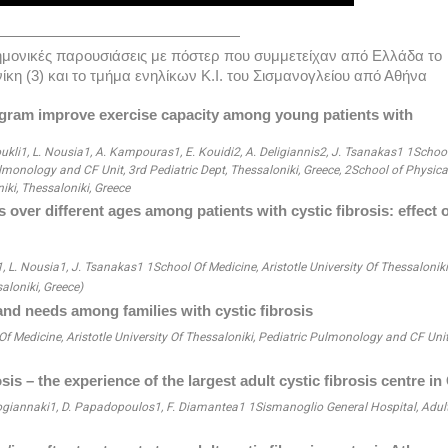
—————————————————
τημονικές παρουσιάσεις με πόστερ που συμμετείχαν από Ελλάδα το 
κη (3) και το τμήμα ενηλίκων Κ.Ι. του Σισμανογλείου από Αθήνα 
ogram improve exercise capacity among young patients with 
kli1, L. Nousia1, A. Kampouras1, E. Kouidi2, A. Deligiannis2, J. Tsanakas1 1School
ulmonology and CF Unit, 3rd Pediatric Dept, Thessaloniki, Greece, 2School of Physical
iki, Thessaloniki, Greece
 over different ages among patients with cystic fibrosis: effect 
 L. Nousia1, J. Tsanakas1 1School Of Medicine, Aristotle University Of Thessaloniki,
aloniki, Greece)
, and needs among families with cystic fibrosis 
 Medicine, Aristotle University Of Thessaloniki, Pediatric Pulmonology and CF Unit,
osis – the experience of the largest adult cystic fibrosis centre i
nogiannaki1, D. Papadopoulos1, F. Diamantea1 1Sismanoglio General Hospital, Adult