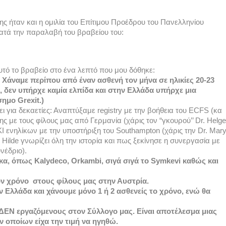
σης ήταν και η ομιλία του Επίτιμου Προέδρου του Πανελληνίου 
ατά την παραλαβή του βραβείου του:
ό το βραβείο στο ένα λεπτό που μου δόθηκε: 
 Χάναμε περίπου από έναν ασθενή τον μήνα σε ηλικίες 20-23 
 δεν υπήρχε καμία ελπίδα και στην Ελλάδα υπήρχε μια 
ημο Grexit.) 
 για δεκαετίες: Αναπτύξαμε registry με την βοήθεια του ECFS (κα 
με τους φίλους μας από Γερμανία (χάρις τον “γκουρού’’ Dr. Helge 
I ενηλίκων με την υποστήριξη του Southampton (χάρις την Dr. Mary
η Hilde γνωρίζει όλη την ιστορία και πως ξεκίνησε η συνεργασία με 
νέδριο). 
 όπως Kalydeco, Orkambi, σιγά σιγά το Symkevi καθώς και 
 χρόνο  στους φίλους μας στην Αυστρία. 
Ελλάδα και χάνουμε μόνο 1 ή 2 ασθενείς το χρόνο, ενώ θα 
 
ΔΕΝ εργαζόμενους στον Σύλλογο μας. Είναι αποτέλεσμα μιας 
οποίων είχα την τιμή να ηγηθώ. 