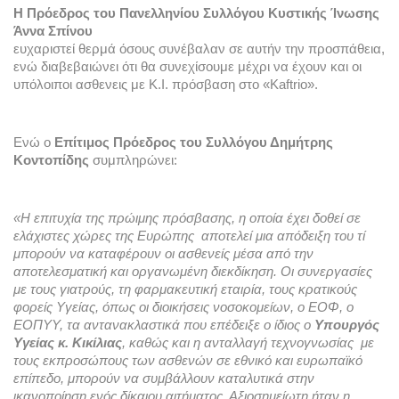
Η Πρόεδρος του Πανελληνίου Συλλόγου Κυστικής Ίνωσης 
Άννα Σπίνου
ευχαριστεί θερμά όσους συνέβαλαν σε αυτήν την προσπάθεια, 
ενώ διαβεβαιώνει ότι θα συνεχίσουμε μέχρι να έχουν και οι 
υπόλοιποι ασθενεις με Κ.Ι. πρόσβαση στο «Kaftrio». 
Ενώ ο 
Επίτιμος Πρόεδρος του Συλλόγου Δημήτρης 
Κοντοπίδης
 συμπληρώνει: 
«Η επιτυχία της πρώιμης πρόσβασης, η οποία έχει δοθεί σε 
ελάχιστες χώρες της Ευρώπης  αποτελεί μια απόδειξη του τί 
μπορούν να καταφέρουν οι ασθενείς μέσα από την 
αποτελεσματική και οργανωμένη διεκδίκηση. Οι συνεργασίες 
με τους γιατρούς, τη φαρμακευτική εταιρία, τους κρατικούς 
φορείς Υγείας, όπως οι διοικήσεις νοσοκομείων, ο ΕΟΦ, ο 
ΕΟΠΥΥ, τα αντανακλαστικά που επέδειξε ο ίδιος ο 
Υπουργός 
Υγείας κ. Κικίλιας
, καθώς και η ανταλλαγή τεχνογνωσίας  με 
τους εκπροσώπους των ασθενών σε εθνικό και ευρωπαϊκό 
επίπεδο, μπορούν να συμβάλλουν καταλυτικά στην 
ικανοποίηση ενός δίκαιου αιτήματος. Αξιοσημείωτη ήταν η 