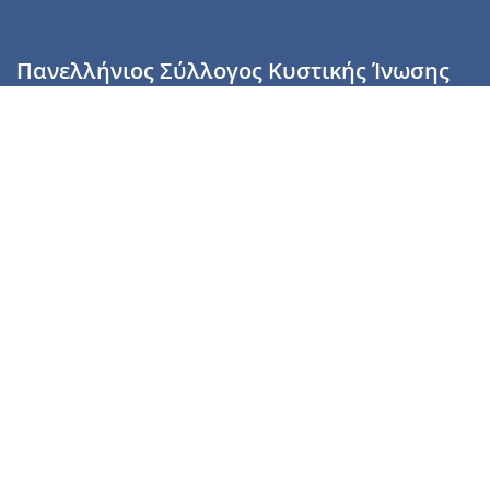
Πανελλήνιος Σύλλογος Κυστικής Ίνωσης
Καραϊσκάκη 28, Αθήνα, ΤΚ 10554
2110137700 (Τρίτη & Πέμπτη: 16:00-19:00),
6944255853 (Τετάρτη: 17.00-20.00)
info@cysticfibrosis.gr
Προσωπικά Δεδομένα
Όροι Χρήσης
Πολιτική Απορρήτου
Πολιτική Cookies
Υποστήριξέ μας