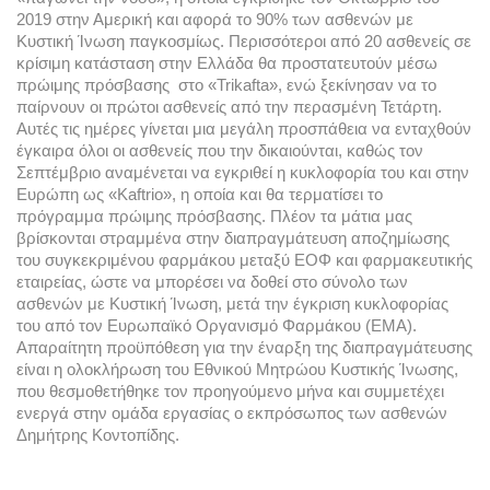
2019 στην Αμερική και αφορά το 90% των ασθενών με 
Κυστική Ίνωση παγκοσμίως. Περισσότεροι από 20 ασθενείς σε 
κρίσιμη κατάσταση στην Ελλάδα θα προστατευτούν μέσω 
πρώιμης πρόσβασης  στο «Trikafta», ενώ ξεκίνησαν να το 
παίρνουν οι πρώτοι ασθενείς από την περασμένη Τετάρτη. 
Αυτές τις ημέρες γίνεται μια μεγάλη προσπάθεια να ενταχθούν 
έγκαιρα όλοι οι ασθενείς που την δικαιούνται, καθώς τον 
Σεπτέμβριο αναμένεται να εγκριθεί η κυκλοφορία του και στην 
Ευρώπη ως «Kaftrio», η οποία και θα τερματίσει το 
πρόγραμμα πρώιμης πρόσβασης. Πλέον τα μάτια μας 
βρίσκονται στραμμένα στην διαπραγμάτευση αποζημίωσης 
του συγκεκριμένου φαρμάκου μεταξύ ΕΟΦ και φαρμακευτικής 
εταιρείας, ώστε να μπορέσει να δοθεί στο σύνολο των 
ασθενών με Κυστική Ίνωση, μετά την έγκριση κυκλοφορίας 
του από τον Ευρωπαϊκό Οργανισμό Φαρμάκου (ΕΜΑ). 
Απαραίτητη προϋπόθεση για την έναρξη της διαπραγμάτευσης 
είναι η ολοκλήρωση του Εθνικού Μητρώου Κυστικής Ίνωσης, 
που θεσμοθετήθηκε τον προηγούμενο μήνα και συμμετέχει 
ενεργά στην ομάδα εργασίας ο εκπρόσωπος των ασθενών 
Δημήτρης Κοντοπίδης.