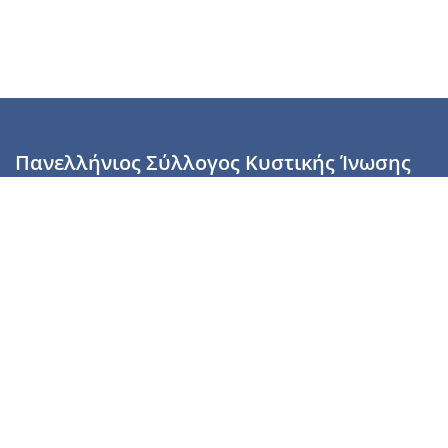
Πανελλήνιος Σύλλογος Κυστικής Ίνωσης
Καραϊσκάκη 28, Αθήνα, ΤΚ 10554
2110137700 (Τρίτη & Πέμπτη: 16:00-19:00),
6944255853 (Τετάρτη: 17.00-20.00)
info@cysticfibrosis.gr
Προσωπικά Δεδομένα
Όροι Χρήσης
Πολιτική Απορρήτου