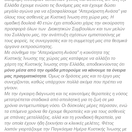
Ελλάδα έχουμε ενώσει τις δυνάμεις μας και έχουμε δώσει 
μεγάλο αγώνα για να εξασφαλίσουμε “Απεριόριστη Ανάσα” για 
όλους τους ασθενείς με Κυστική Ίνωση στη χώρα μας. Η 
ομαδική δουλειά 40 ετών έχει αποδώσει χάρις την 
ακούραστη 
προσφορά όλων των  Διοικητικών Συμβουλίων και των μελών 
του Συλλόγου μας
, την ανάπτυξη σχέσεων εμπιστοσύνης με 
τους φορείς, τις συνεργασίες και τη συμμετοχή μας στα θεσμικά 
όργανα εκπροσώπησης. 
Με σύνθημα την “Απεριόριστη Ανάσα” η κοινότητα της 
Κυστικής Ίνωσης της χώρας μας κατάφερε να αλλάξει το 
χάρτη της Κυστικής Ίνωσης στην Ελλάδα, αποδεικνύοντας ότι 
μόνο μέσα από την ομάδα μπορούμε να κάνουμε τα όνειρα 
μας πραγματικότητα
. 
Όμως οι δράσεις μας και το έργο μας 
συνεχίζονται, καθώς υπάρχουν πολλά ακόμα που πρέπει να 
γίνουν. 
Με την έγκαιρη διάγνωση και τις καινοτόμες θεραπείες η νόσος 
μετατρέπεται σταδιακά από απειλητική για τη ζωή σε μια 
χρόνια αντιμετωπίσιμη νόσο. Οι δύσκολες μέρες πέρασαν, ενώ 
τα επόμενα χρόνια θα έχουμε θεραπείες και για τους ασθενείς 
με σπάνιες μεταλλάξεις, αλλά και τη γονιδιακή θεραπεία, για 
την οποία έχουν ήδη ξεκινήσει οι κλινικές μελέτες. Φέτος 
λοιπόν γιορτάζουμε την Παγκόσμια Ημέρα Κυστικής Ίνωσης με 