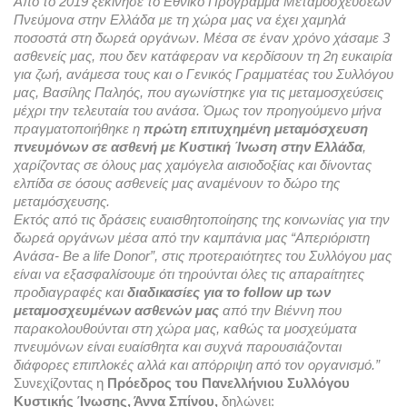
Από το 2019 ξεκίνησε το Εθνικό Πρόγραμμα Μεταμοσχεύσεων 
Πνεύμονα στην Ελλάδα με τη χώρα μας να έχει χαμηλά 
ποσοστά στη δωρεά οργάνων. Μέσα σε έναν χρόνο χάσαμε 3 
ασθενείς μας, που δεν κατάφεραν να κερδίσουν τη 2η ευκαιρία 
για ζωή, ανάμεσα τους και ο Γενικός Γραμματέας του Συλλόγου 
μας, Βασίλης Παληός, που αγωνίστηκε για τις μεταμοσχεύσεις 
μέχρι την τελευταία του ανάσα. Όμως τον προηγούμενο μήνα 
πραγματοποιήθηκε η 
πρώτη επιτυχημένη μεταμόσχευση 
πνευμόνων σε ασθενή με Κυστική Ίνωση στην Ελλάδα
, 
χαρίζοντας σε όλους μας χαμόγελα αισιοδοξίας και δίνοντας 
ελπίδα σε όσους ασθενείς μας αναμένουν το δώρο της 
μεταμόσχευσης. 
Εκτός από τις δράσεις ευαισθητοποίησης της κοινωνίας για την 
δωρεά οργάνων μέσα από την καμπάνια μας “Απεριόριστη 
Ανάσα- Be a life Donor”, στις προτεραιότητες του Συλλόγου μας 
είναι να εξασφαλίσουμε ότι τηρούνται όλες τις απαραίτητες 
προδιαγραφές και 
διαδικασίες για το follow up των 
μεταμοσχευμένων ασθενών μας
 από την Βιέννη που 
παρακολουθούνται στη χώρα μας, καθώς τα μοσχεύματα 
πνευμόνων είναι ευαίσθητα και συχνά παρουσιάζονται 
διάφορες επιπλοκές αλλά και απόρριψη από τον οργανισμό.”
Συνεχίζοντας η 
Πρόεδρος του Πανελλήνιου Συλλόγου 
Κυστικής Ίνωσης, Άννα Σπίνου,
 δηλώνει: