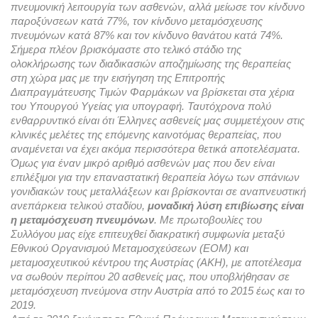
πνευμονική λειτουργία των ασθενών, αλλά μείωσε τον κίνδυνο 
παροξύνσεων κατά 77%, τον κίνδυνο μεταμόσχευσης 
πνευμόνων κατά 87% και τον κίνδυνο θανάτου κατά 74%. 
Σήμερα πλέον βρισκόμαστε στο τελικό στάδιο της 
ολοκλήρωσης των διαδικασιών αποζημίωσης της θεραπείας 
στη χώρα μας με την εισήγηση της Επιτροπής 
Διαπραγμάτευσης Τιμών Φαρμάκων να βρίσκεται στα χέρια 
του Υπουργού Υγείας για υπογραφή. Ταυτόχρονα πολύ 
ενθαρρυντικό είναι ότι Έλληνες ασθενείς μας συμμετέχουν στις 
κλινικές μελέτες της επόμενης καινοτόμας θεραπείας, που 
αναμένεται να έχει ακόμα περισσότερα θετικά αποτελέσματα.
Όμως για έναν μικρό αριθμό ασθενών μας που δεν είναι 
επιλέξιμοι για την επαναστατική θεραπεία λόγω των σπάνιων 
γονιδιακών τους μεταλλάξεων και βρίσκονται σε αναπνευστική 
ανεπάρκεια τελικού σταδίου, 
μοναδική λύση επιβίωσης είναι 
η μεταμόσχευση πνευμόνων
. Με πρωτοβουλίες του 
Συλλόγου μας είχε επιτευχθεί διακρατική συμφωνία μεταξύ 
Εθνικού Οργανισμού Μεταμοσχεύσεων (EOM) και 
μεταμοσχευτικού κέντρου της Αυστρίας (AKH), με αποτέλεσμα 
να σωθούν περίπου 20 ασθενείς μας, που υποβλήθησαν σε 
μεταμόσχευση πνεύμονα στην Αυστρία από το 2015 έως και το 
2019. 