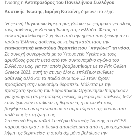
Ίνωσης η 
Αντιπρόεδρος του Πανελλήνιου Συλλόγου 
Κυστικής Ίνωσης, Ειρήνη Κατσίνη
, δηλώνει τα εξής:
“Η φετινή Παγκόσμια Ημέρα μας βρίσκει με φάρμακο για όλους 
τους ασθενείς με Κυστική Ίνωση στην Ελλάδα. Φέτος το 
καλοκαίρι κλείνουμε 2 χρόνια από την ημέρα που ξεκίνησαν οι 
πρώτοι Έλληνες ασθενείς σε κρίσιμη κατάσταση την 
επαναστατική καινοτόμα θεραπεία που “παγώνει” τη νόσο
. 
Σε συνεχή συνεργασία με το Υπουργείο Υγείας και τους 
αρμόδιους φορείς μετά από τον συντονισμένο αγώνα του 
Συλλόγου μας, για τον οποίο βραβευτήκαμε με το Prix Galien 
Greece 2021, αυτή τη στιγμή όλοι οι επιλέξιμοι ενήλικες 
ασθενείς αλλά και τα παιδιά άνω των 12 ετών έχουν 
πρόσβαση στην καινοτόμα θεραπεία. Μάλιστα με την 
πρόσφατη έγκριση του Ευρωπαϊκού Οργανισμού Φαρμάκων 
για χορήγηση σε μικρότερες ηλικίες, οι μικροί μας ασθενείς 6-12 
ετών ξεκινούν σταδιακά τη θεραπεία, η οποία θα τους 
βοηθήσει να αντιμετωπίσουν τα συμπτώματα της νόσου από 
πολύ νωρίς στη ζωή τους. 
Στο φετινό Ευρωπαϊκό Συνέδριο Κυστικής Ίνωσης του ECFS 
παρουσιάστηκαν τα θετικά αποτελέσματα από τη μακροχρόνια 
λήψη της θεραπείας, η οποία όχι μόνο βελτίωσε την 