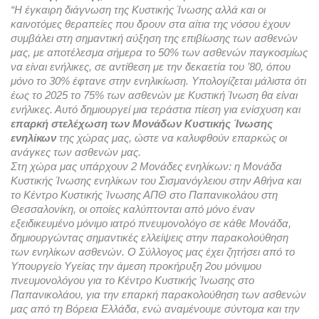
“Η έγκαιρη διάγνωση της Κυστικής Ίνωσης αλλά και οι 
καινοτόμες θεραπείες που δρουν στα αίτια της νόσου έχουν 
συμβάλει στη σημαντική αύξηση της επιβίωσης των ασθενών 
μας, με αποτέλεσμα σήμερα το 50% των ασθενών παγκοσμίως 
να είναι ενήλικες, σε αντίθεση με την δεκαετία του ’80, όπου 
μόνο το 30% έφτανε στην ενηλικίωση. Υπολογίζεται μάλιστα ότι 
έως το 2025 το 75% των ασθενών με Κυστική Ίνωση θα είναι 
ενήλικες. Αυτό δημιουργεί μια τεράστια πίεση για ενίσχυση και 
επαρκή στελέχωση των Μονάδων Κυστικής Ίνωσης 
ενηλίκων
 της χώρας μας, ώστε να καλυφθούν επαρκώς οι 
ανάγκες των ασθενών μας. 
Στη χώρα μας υπάρχουν 2 Μονάδες ενηλίκων: η Μονάδα 
Κυστικής Ίνωσης ενηλίκων του Σισμανόγλειου στην Αθήνα και 
το Κέντρο Κυστικής Ίνωσης ΑΠΘ στο Παπανικολάου στη 
Θεσσαλονίκη, οι οποίες καλύπτονται από μόνο έναν 
εξειδικευμένο μόνιμο ιατρό πνευμονολόγο σε κάθε Μονάδα, 
δημιουργώντας
 σημαντικές ελλείψεις στην παρακολούθηση 
των ενηλίκων ασθενών. 
Ο Σύλλογος μας έχει ζητήσει από το 
Υπουργείο Υγείας την άμεση προκήρυξη 2ου μόνιμου 
πνευμονολόγου για το Κέντρο Κυστικής Ίνωσης στο 
Παπανικολάου, για την επαρκή παρακολούθηση των ασθενών 
μας από τη Βόρεια Ελλάδα, ενώ αναμένουμε σύντομα και την 