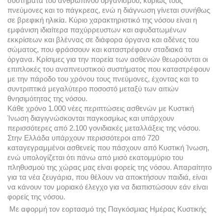
συστήματα του ανθρώπινου οργανισμού, κυρίως τους 
πνεύμονες και το πάγκρεας, ενώ η διάγνωση γίνεται συνήθως 
σε βρεφική ηλικία. Κύριο χαρακτηριστικό της νόσου είναι η 
εμφάνιση ιδιαίτερα παχύρρευστων και αφυδατωμένων 
εκκρίσεων και βλέννας σε διάφορα όργανα και αδένες του 
σώματος, που φράσσουν και καταστρέφουν σταδιακά τα 
όργανα. Κρίσιμες για την πορεία των ασθενών θεωρούνται οι 
επιπλοκές του αναπνευστικού συστήματος που καταστρέφουν 
με την πάροδο του χρόνου τους πνεύμονες, έχοντας και το 
συντριπτικά μεγαλύτερο ποσοστό μεταξύ των αιτιών 
θνησιμότητας της νόσου. 
Κάθε χρόνο 1.000 νέες περιπτώσεις ασθενών με Κυστική 
Ίνωση διαγιγνώσκονται παγκοσμίως και υπάρχουν 
περισσότερες από 2.100 γονιδιακές μεταλλάξεις της νόσου. 
Στην Ελλάδα υπάρχουν περισσότεροι από 720 
καταγεγραμμένοι ασθενείς που πάσχουν από Κυστική Ίνωση, 
ενώ υπολογίζεται ότι πάνω από μισό εκατομμύριο του 
πληθυσμού της χώρας μας είναι φορείς της νόσου. Απαραίτητο 
για τα νέα ζευγάρια, που θέλουν να αποκτήσουν παιδιά, είναι 
να κάνουν τον μοριακό έλεγχο για να διαπιστώσουν εάν είναι 
φορείς της νόσου.
Με αφορμή τον εορτασμό της Παγκόσμιας Ημέρας Κυστικής 