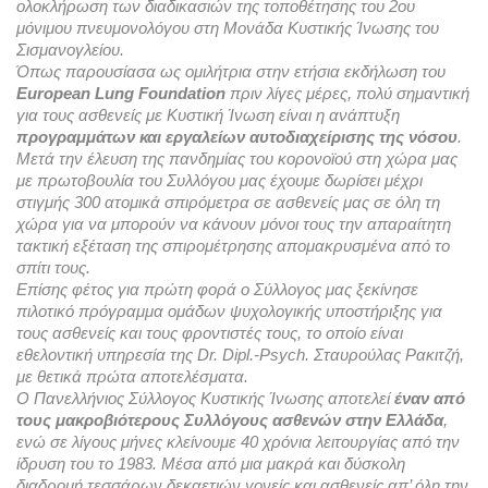
ολοκλήρωση των διαδικασιών της τοποθέτησης του 2ου 
μόνιμου πνευμονολόγου στη Μονάδα Κυστικής Ίνωσης του 
Σισμανογλείου.
Όπως παρουσίασα ως ομιλήτρια στην ετήσια εκδήλωση του 
European Lung Foundation
 πριν λίγες μέρες, πολύ σημαντική 
για τους ασθενείς με Κυστική Ίνωση είναι η ανάπτυξη 
προγραμμάτων και εργαλείων αυτοδιαχείρισης της νόσου
. 
Μετά την έλευση της πανδημίας του κορονοϊού στη χώρα μας 
με πρωτοβουλία του Συλλόγου μας έχουμε δωρίσει μέχρι 
στιγμής 300 ατομικά σπιρόμετρα σε ασθενείς μας σε όλη τη 
χώρα για να μπορούν να κάνουν μόνοι τους την απαραίτητη 
τακτική εξέταση της σπιρομέτρησης απομακρυσμένα από το 
σπίτι τους. 
Επίσης φέτος για πρώτη φορά ο Σύλλογος μας ξεκίνησε 
πιλοτικό πρόγραμμα ομάδων ψυχολογικής υποστήριξης για 
τους ασθενείς και τους φροντιστές τους, το οποίο είναι 
εθελοντική υπηρεσία της Dr. Dipl.-Psych. Σταυρούλας Ρακιτζή, 
με θετικά πρώτα αποτελέσματα.
Ο Πανελλήνιος Σύλλογος Κυστικής Ίνωσης αποτελεί 
έναν από 
τους μακροβιότερους Συλλόγους ασθενών στην Ελλάδα
, 
ενώ σε λίγους μήνες κλείνουμε 40 χρόνια λειτουργίας από την 
ίδρυση του το 1983. Μέσα από μια μακρά και δύσκολη 
διαδρομή τεσσάρων δεκαετιών γονείς και ασθενείς απ’ όλη την 