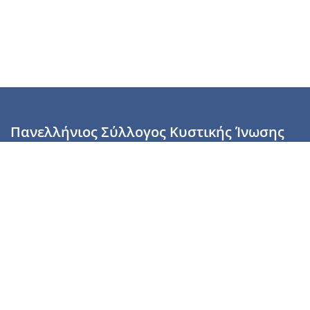
Πανελλήνιος Σύλλογος Κυστικής Ίνωσης
Καραϊσκάκη 28, Αθήνα, ΤΚ 10554
2110137700 (Τρίτη & Πέμπτη: 16:00-19:00),
6944255853 (Τετάρτη: 17.00-20.00)
info@cysticfibrosis.gr
Προσωπικά Δεδομένα
Όροι Χρήσης