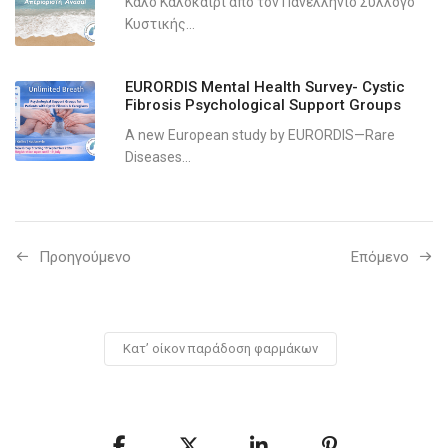
Καλό Καλοκαίρι από τον Πανελλήνιο Σύλλογο
Κυστικής...
EURORDIS Mental Health Survey- Cystic
Fibrosis Psychological Support Groups
A new European study by EURORDIS—Rare
Diseases...
Προηγούμενo
Επόμενο
Κατ’ οίκον παράδοση φαρμάκων