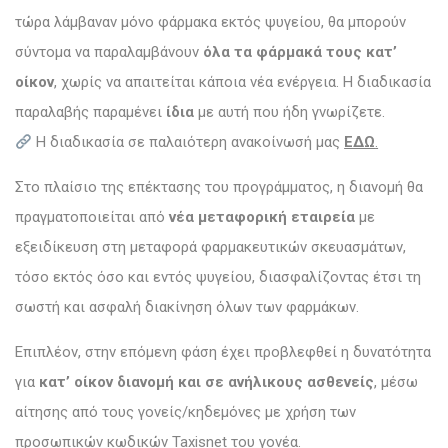
τώρα λάμβαναν μόνο φάρμακα εκτός ψυγείου, θα μπορούν
σύντομα να παραλαμβάνουν
όλα τα φάρμακά τους κατ’
οίκον
, χωρίς να απαιτείται κάποια νέα ενέργεια. Η διαδικασία
παραλαβής παραμένει
ίδια
με αυτή που ήδη γνωρίζετε.
Η διαδικασία σε παλαιότερη ανακοίνωσή μας
ΕΔΩ
.
Στο πλαίσιο της επέκτασης του προγράμματος, η διανομή θα
πραγματοποιείται από
νέα μεταφορική εταιρεία
με
εξειδίκευση στη μεταφορά φαρμακευτικών σκευασμάτων,
τόσο εκτός όσο και εντός ψυγείου, διασφαλίζοντας έτσι τη
σωστή και ασφαλή διακίνηση όλων των φαρμάκων.
Επιπλέον, στην επόμενη φάση έχει προβλεφθεί η δυνατότητα
για
κατ’ οίκον διανομή και σε ανήλικους ασθενείς
, μέσω
αίτησης από τους γονείς/κηδεμόνες με χρήση των
προσωπικών κωδικών Taxisnet του γονέα.