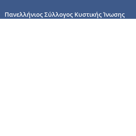
Πανελλήνιος Σύλλογος Κυστικής Ίνωσης
Καραϊσκάκη 28, Αθήνα, ΤΚ 10554
2110137700 (Τρίτη & Πέμπτη: 16:00-19:00),
6944255853 (Τετάρτη: 17.00-20.00)
info@cysticfibrosis.gr
Προσωπικά Δεδομένα
Όροι Χρήσης
Πολιτική Απορρήτου
Πολιτική Cookies
Υποστήριξέ μας
Γίνε μέλος