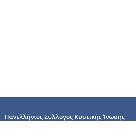
Πανελλήνιος Σύλλογος Κυστικής Ίνωσης
Καραϊσκάκη 28, Αθήνα, ΤΚ 10554