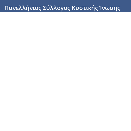
Πανελλήνιος Σύλλογος Κυστικής Ίνωσης
Καραϊσκάκη 28, Αθήνα, ΤΚ 10554
2110137700 (Τρίτη & Πέμπτη: 16:00-19:00),
6944255853 (Τετάρτη: 17.00-20.00)
info@cysticfibrosis.gr
Προσωπικά Δεδομένα
Όροι Χρήσης
Πολιτική Απορρήτου
Πολιτική Cookies
Υποστήριξέ μας
Γίνε μέλος