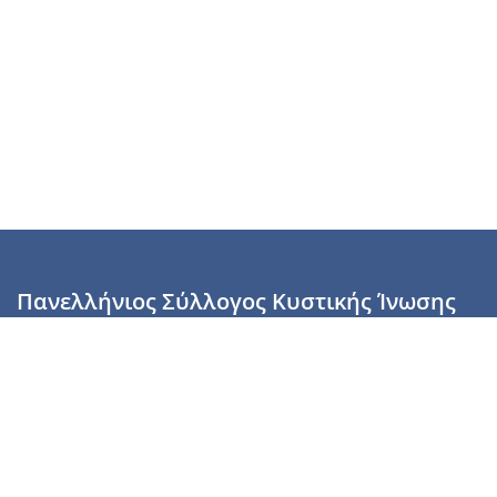
Πανελλήνιος Σύλλογος Κυστικής Ίνωσης
Καραϊσκάκη 28, Αθήνα, ΤΚ 10554
2110137700 (Τρίτη & Πέμπτη: 16:00-19:00),
6944255853 (Τετάρτη: 17.00-20.00)
info@cysticfibrosis.gr