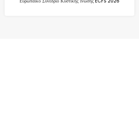
Ευρωπαϊκό Συνέδριο Κυστικής Ίνωσης ECFS 2026