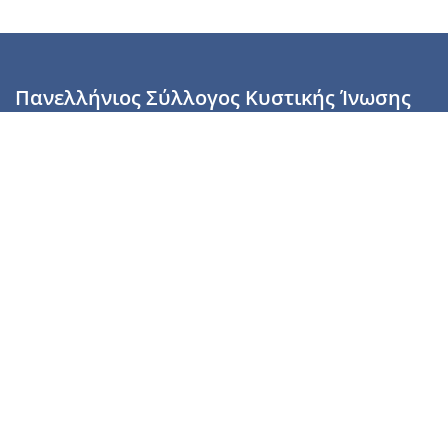
Πανελλήνιος Σύλλογος Κυστικής Ίνωσης
Καραϊσκάκη 28, Αθήνα, ΤΚ 10554
2110137700 (Τρίτη & Πέμπτη: 16:00-19:00),
6944255853 (Τετάρτη: 17.00-20.00)
info@cysticfibrosis.gr
Προσωπικά Δεδομένα
Όροι Χρήσης
Πολιτική Απορρήτου
Πολιτική Cookies