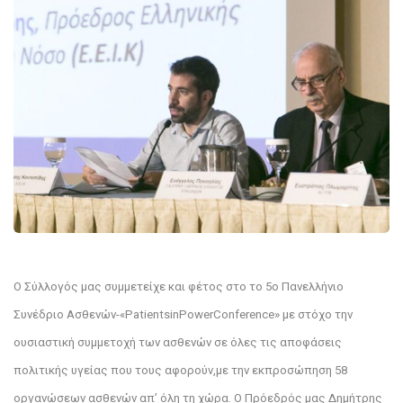
Ο Σύλλογός μας συμμετείχε και φέτος στο
το 5ο Πανελλήνιο
Συνέδριο Ασθενών-«
Patients
in
Power
Conference
» με στόχο την
ουσιαστική συμμετοχή των ασθενών σε όλες τις αποφάσεις
πολιτικής υγείας που τους αφορούν,
με την εκπροσώπηση 58
οργανώσεων ασθενών απ
’
όλη τη χώρα. Ο Πρόεδρός μας Δημήτρης