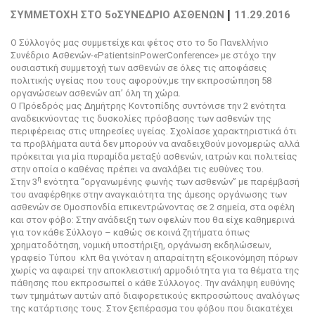
|
ΣΥΜΜΕΤΟΧΗ ΣΤΟ 5
oΣΥΝΕΔΡΙΟ ΑΣΘΕΝΩΝ
11.29.2016
Ο Σύλλογός μας συμμετείχε και φέτος στο
το 5ο Πανελλήνιο
Συνέδριο Ασθενών-«
Patients
in
Power
Conference
» με στόχο την
ουσιαστική συμμετοχή των ασθενών σε όλες τις αποφάσεις
πολιτικής υγείας που τους αφορούν,
με την εκπροσώπηση 58
οργανώσεων ασθενών απ
’
όλη τη χώρα.
Ο Πρόεδρός μας Δημήτρης Κοντοπίδης συντόνισε την 2 ενότητα
αναδεικνύοντας τις δυσκολίες πρόσβασης των ασθενών της
περιφέρειας στις υπηρεσίες υγείας. Σχολίασε χαρακτηριστικά ότι
τα προβλήματα αυτά δεν μπορούν να αναδειχθούν μονομερώς αλλά
πρόκειται για μία πυραμίδα μεταξύ ασθενών, ιατρών και πολιτείας
στην οποία ο καθένας πρέπει να αναλάβει τις ευθύνες του.
η
Στην 3
ενότητα “οργανωμένης φωνής των ασθενών” με παρέμβασή
του αναφέρθηκε στην αναγκαιότητα της άμεσης οργάνωσης των
ασθενών σε Ομοσπονδία επικεντρώνοντας σε 2 σημεία, στα οφέλη
και στον φόβο: Στην ανάδειξη των οφελών που θα είχε καθημερινά
για τον κάθε Σύλλογο – καθώς σε κοινά ζητήματα όπως
χρηματοδότηση, νομική υποστήριξη, οργάνωση εκδηλώσεων,
γραφείο Τύπου κλπ θα γινόταν η απαραίτητη εξοικονόμηση πόρων
χωρίς να αφαιρεί την αποκλειστική αρμοδιότητα για τα θέματα της
πάθησης που εκπροσωπεί ο κάθε Σύλλογος. Την ανάληψη ευθύνης
των τμημάτων αυτών από διαφορετικούς εκπροσώπους αναλόγως
της κατάρτισης τους. Στον ξεπέρασμα του φόβου που διακατέχει