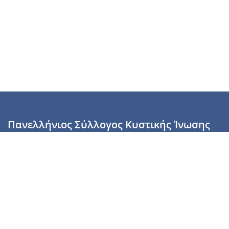
Πανελλήνιος Σύλλογος Κυστικής Ίνωσης
Καραϊσκάκη 28, Αθήνα, ΤΚ 10554
2110137700 (Τρίτη & Πέμπτη: 16:00-19:00),
6944255853 (Τετάρτη: 17.00-20.00)
info@cysticfibrosis.gr
Προσωπικά Δεδομένα