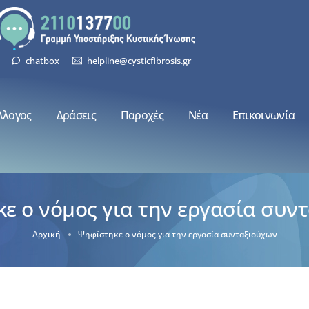
chatbox
helpline@cysticfibrosis.gr
λλογος
Δράσεις
Παροχές
Νέα
Επικοινωνία
ε ο νόμος για την εργασία συν
Αρχική
Ψηφίστηκε ο νόμος για την εργασία συνταξιούχων