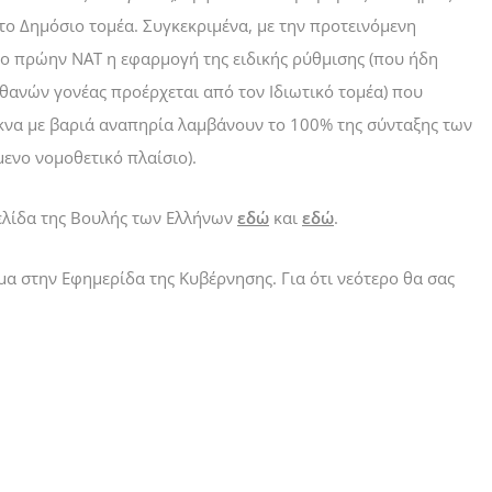
 το Δημόσιο τομέα. Συγκεκριμένα, με την προτεινόμενη
το πρώην ΝΑΤ η εφαρμογή της ειδικής ρύθμισης (που ήδη
 θανών γονέας προέρχεται από τον Ιδιωτικό τομέα) που
κνα με βαριά αναπηρία λαμβάνουν το 100% της σύνταξης των
ενο νομοθετικό πλαίσιο).
σελίδα της Βουλής των Ελλήνων
εδώ
και
εδώ
.
μα στην Εφημερίδα της Κυβέρνησης. Γ
ια ότι νεότερο θ
α σας