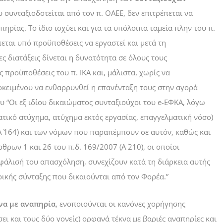
 συνταξιοδοτείται από τον π. ΟΑΕΕ, δεν επιτρέπεται να
ηρίας. Το ίδιο ισχύει και για τα υπόλοιπα ταμεία πλην του π.
έπεται υπό προϋποθέσεις να εργαστεί και μετά τη
ς διατάξεις δίνεται η δυνατότητα σε όλους τους
 προϋποθέσεις του π. ΙΚΑ και, μάλιστα, χωρίς να
κειμένου να ενθαρρυνθεί η επανένταξη τους στην αγορά
 “Οι εξ ιδίου δικαιώματος συνταξιούχοι του
e-ΕΦΚΑ, λόγω
ατικό ατύχημα, ατύχημα εκτός εργασίας, επαγγελματική νόσο)
Α΄ 164) και των νόμων που παραπέμπουν σε αυτόν, καθώς και
ρθρων 1 και 26 του π.δ. 169/2007 (Α΄ 210), οι οποίοι
άλισή του απασχόληση, συνεχίζουν κατά τη διάρκεια αυτής
ρικής σύνταξης που δικαιούνται από τον Φορέα.”
να με αναπηρία
, ενοποιούνται οι κανόνες χορήγησης
ι και τους δύο γονείς) ορφανά τέκνα με βαριές αναπηρίες και