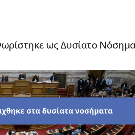
νωρίστηκε ως Δυσίατο Νόσημ