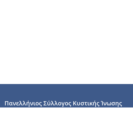
Πανελλήνιος Σύλλογος Κυστικής Ίνωσης
Καραϊσκάκη 28, Αθήνα, ΤΚ 10554
2110137700 (Τρίτη & Πέμπτη: 16:00-19:00),