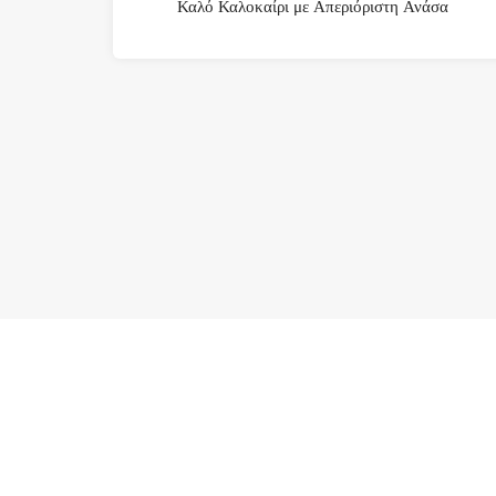
Καλό Καλοκαίρι με Απεριόριστη Ανάσα