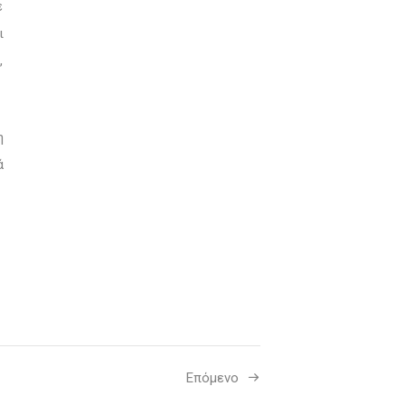
ε
ι
,
η
ά
Επόμενο