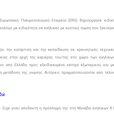
Ευρωπαϊκή Πνευμονολογική Εταιρεία (
ERS
) δημιούργησε ειδικ
ονολόγο με ειδικότητα σε ενήλικες με κυστική ίνωση που ξεκίνησ
ει την κατάρτιση και την εκπαίδευση σε ερευνητικές τεχνικέ
γείας στην αρχή της καριέρας του/της στο χώρο των ενηλίκω
νο από Ελλάδα προς εξειδικευμένα κέντρα εξωτερικού και μ
 μετάδοση της γνώσης. Αιτήσεις πραγματοποιούνται από τέλο
δώ
.
4. Είχε γίνει αποδεκτή η πρόσληψή της στη Μονάδα ενηλίκων Κ.Ι