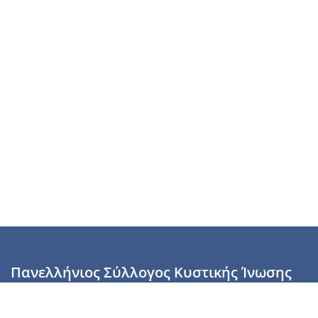
Πανελλήνιος Σύλλογος Κυστικής Ίνωσης
Καραϊσκάκη 28, Αθήνα, ΤΚ 10554